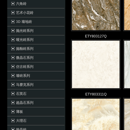
六角砖
艺术小花砖
3D 墙地砖
抛光砖系列
ETY803127Q
哑光砖系列
抛釉砖系列
微晶石系列
仿古砖系列
墙砖系列
马赛克系列
石英石
ETY803311Q
超晶石系列
薄板
大理石
抛晶砖