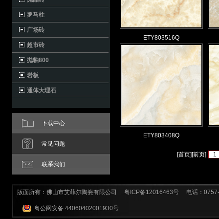
罗马柱
广场砖
ETY803516Q
超市砖
抛釉800
岩板
通体大理石
下载中心
ETY803408Q
常见问题
[
首页
][
前页
]
1
联系我们
版面所有：佛山市艾菲尔陶瓷有限公司
粤ICP备12016463号
电话：0757-8
粤公网安备 44060402001930号