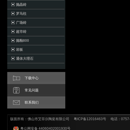
抛晶砖
罗马柱
广场砖
超市砖
抛釉800
岩板
通体大理石
下载中心
常见问题
联系我们
版面所有：佛山市艾菲尔陶瓷有限公司
粤ICP备12016463号
电话：0757-8
粤公网安备 44060402001930号