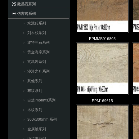
微晶石系列
仿古砖系列
› 水泥砖系列
› 列木栈系列
EPMMB916803
› 波特兰石系列
› 黄金海岸系列
› 玄武岩系列
› 沙漠之舟系列
› 其他系列
› 布纹系列
› 自然lmprints系列
EPM169615
› 木纹系列
› 300x300mm 系列
› 金属釉系列
› 纳福娜系列